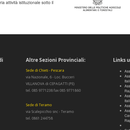
 attività istituzionale sotto il
di
Altre Sezioni Provinciali:
Links u
Sede di Chieti - Pescara
Ass
Ass
via Nazionale, 6 - Loc. Bucceri
Ita
VILLANOVA di CEPAGATTI (PE)
Ass
tel. 085 9771238 fax 085 9771860
Raz
Ass
Ita
Sede di Teramo
Ass
Ass
via Scalepicchio snc - Teramo
Cav
tel. 0861 244758
Ra