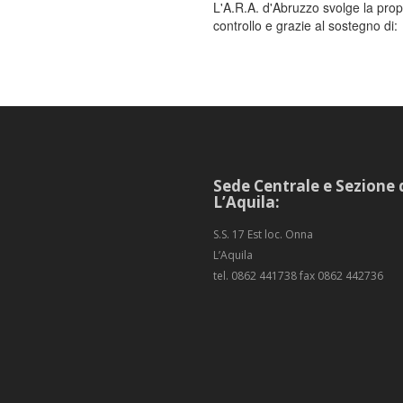
L'A.R.A. d'Abruzzo svolge la propria
controllo e grazie al sostegno di:
Sede Centrale e Sezione 
L’Aquila:
S.S. 17 Est loc. Onna
L’Aquila
tel. 0862 441738 fax 0862 442736